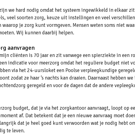
zijn we hard nodig omdat het systeem ingewikkeld in elkaar zit.
ls, veel soorten zorg, keuze uit instellingen en veel verschille
 waarop je zorg kunt vormgeven. Mensen weten soms niet waar
oeten. Wij kunnen daarbij helpen.
rg aanvragen
ijn cliënten is 70 jaar en zit vanwege een spierziekte in een ro
 een indicatie voor meerzorg omdat het reguliere budget niet 
ebben via het 24-uursloket een Poolse verpleegkundige geregeld
oont zodat ze haar ’s nachts kan draaien. Daarnaast hebben we
ochtendzorg geregeld en voor de dagen dat de andere vepleeg
rzorg budget, dat je via het zorgkantoor aanvraagt, loopt op e
moment af. Dat betekent dat je een nieuwe aanvraag moet doe
elangrijk dat je heel goed kunt verwoorden wat je nodig hebt o
dig te leven.