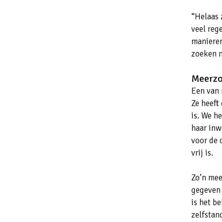
“Helaas 
veel rege
manieren
zoeken m
Meerzo
Een van m
Ze heeft
is. We h
haar inw
voor de 
vrij is.
Zo’n mee
gegeven 
is het b
zelfstan