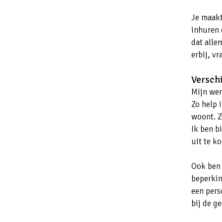
Je maakt
inhuren 
dat allem
erbij, v
Versch
Mijn wer
Zo help 
woont. Z
Ik ben b
uit te k
Ook ben 
beperkin
een pers
bij de g