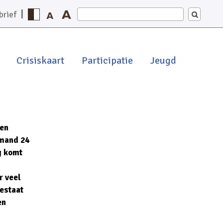
Zoeken
|
brief
in
deze
website
Crisiskaart
Participatie
Jeugd
gen
emand 24
g komt
r veel
bestaat
en