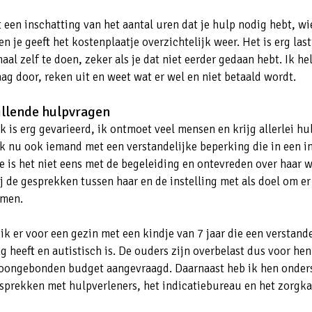
 een inschatting van het aantal uren dat je hulp nodig hebt, wie
en je geeft het kostenplaatje overzichtelijk weer. Het is erg las
aal zelf te doen, zeker als je dat niet eerder gedaan hebt. Ik he
raag door, reken uit en weet wat er wel en niet betaald wordt.
illende hulpvragen
k is erg gevarieerd, ik ontmoet veel mensen en krijg allerlei hu
ik nu ook iemand met een verstandelijke beperking die in een in
e is het niet eens met de begeleiding en ontevreden over haar 
ij de gesprekken tussen haar en de instelling met als doel om e
omen.
ik er voor een gezin met een kindje van 7 jaar die een verstande
g heeft en autistisch is. De ouders zijn overbelast dus voor hen
oongebonden budget aangevraagd. Daarnaast heb ik hen onder
esprekken met hulpverleners, het indicatiebureau en het zorgk