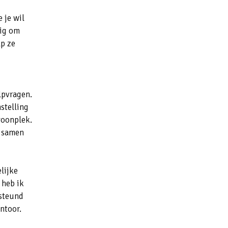
 je wil
tig om
lp ze
lpvragen.
stelling
woonplek.
r samen
lijke
 heb ik
steund
antoor.