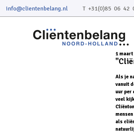
info@clientenbelang.nl
T +31(0)85 06 42 
1 maart
"Clië
Als je n
vanuit d
uur per 
veel kij
Cliënton
mensen g
als cli
natuurli