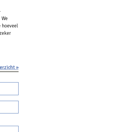
-
. We
e hoeveel
zeker
erzicht »