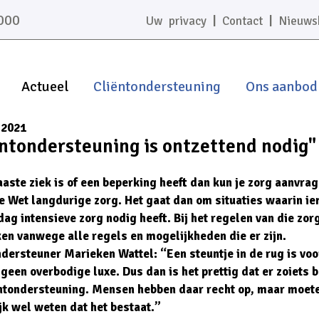
000
|
|
Uw privacy
Contact
Nieuws
Actueel
Cliëntondersteuning
Ons aanbod
 2021
ntondersteuning is ontzettend nodig"
aaste ziek is of een beperking heeft dan kun je zorg aanvra
e Wet langdurige zorg. Het gaat dan om situaties waarin i
dag intensieve zorg nodig heeft. Bij het regelen van die zor
ken vanwege alle regels en mogelijkheden die er zijn.
dersteuner Marieken Wattel: “Een steuntje in de rug is voo
een overbodige luxe. Dus dan is het prettig dat er zoiets 
ëntondersteuning. Mensen hebben daar recht op, maar moet
jk wel weten dat het bestaat.”