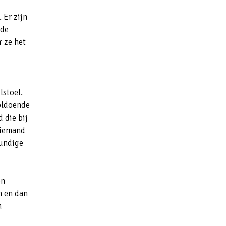
 Er zijn
nde
 ze het
lstoel.
voldoende
 die bij
 iemand
kundige
en
n en dan
m